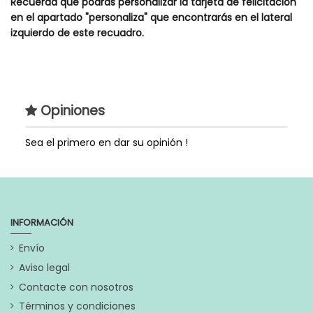
Recuerda que podrás personalizar la tarjeta de felicitación
en el apartado
"personaliza" que encontrarás en el lateral
izquierdo de este recuadro.
Tipos de Acessorios
Alimentacion y Lactancia
Estilo
Baberos
Opiniones
Genero
Niña
Niño
Unisex
Sea el primero en dar su opinión !
Extras
Lo puedes agregar a
cualquiera de nuestras
cestas para bebés y tartas
originales
INFORMACIÓN
Referencia
9337
Envío
En stock
1 Artículos
Aviso legal
Contacte con nosotros
Términos y condiciones
Marca