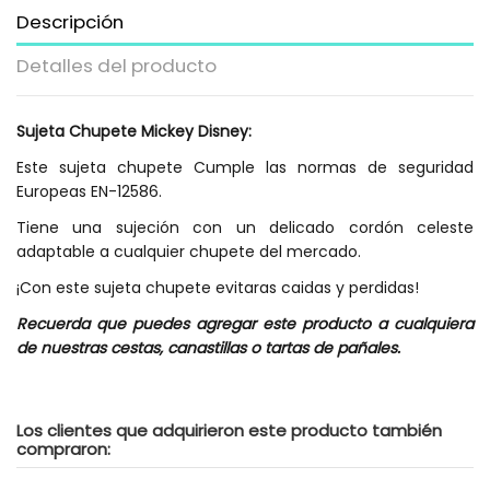
Descripción
Detalles del producto
Sujeta Chupete Mickey Disney:
Este sujeta chupete Cumple las normas de seguridad
Europeas EN-12586.
Tiene una sujeción con un delicado cordón celeste
adaptable a cualquier chupete del mercado.
¡Con este sujeta chupete evitaras caidas y perdidas!
Recuerda que puedes agregar este producto a cualquiera
de nuestras cestas, canastillas o tartas de pañales.
Estilo
Chupetes y Accesorios
Genero
Niño
Los clientes que adquirieron este producto también
compraron:
Extras
Lo puedes agregar a