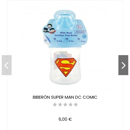
cualquiera de nuestras
cestas para bebés y tartas
originales
Referencia
39823
En stock
7 Artículos
Marca
BIBERÓN SUPER MAN DC COMIC
6,00 €