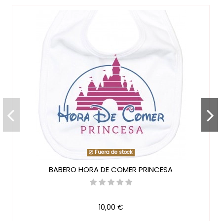
Genero
Niña
Referencia
BodyPrinDisn01
En stock
6 Artículos
Marca
Fuera de stock
BABERO HORA DE COMER PRINCESA
10,00 €