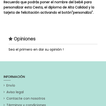
Recuerda que podrás poner el nombre del bebé para
personalizar esta Cesta, el diploma de Alta Calidad y la
tarjeta de felicitación activando el botón"personaliza".
Estilo de Regalo
Regalo Original
Genero
Niña
Opiniones
Extras
Puedes Personalizar con el
Nombre del Bebé, su
significado en un Diploma de
Sea el primero en dar su opinión !
Alta Calidad y una tarjeta de
Felicitación.
Referencia
Mimitos_minnie
Marca
INFORMACIÓN
En stock
4 Artículos
Envío
Aviso legal
Contacte con nosotros
Términos y condiciones