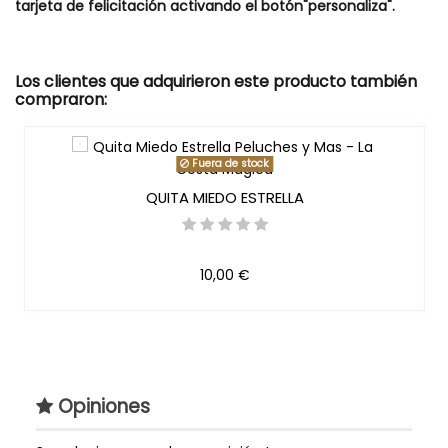
tarjeta de felicitación activando el botón"personaliza".
Tipo de Tarta de Pañales
Clásica
Estilo
Clásico
Los clientes que adquirieron este producto también
compraron:
Estilo de Regalo
Regalo Original
Tartas de Pañales
Fuera de stock
Genero
Niña
QUITA MIEDO ESTRELLA
Extras
Puedes Personalizar con el
Nombre del Bebé, su
significado en un Diploma de
10,00 €
Alta Calidad y una tarjeta de
Felicitación.
Referencia
TPD006
Marca
Opiniones