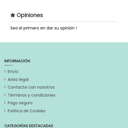
Estilo
Moderno
Opiniones
Estilo de Regalo
Boutique
Genero
Niña
Sea el primero en dar su opinión !
Extras
Este Producto lo puedes
agregar a cualquiera de las
Cestas o Tartas de Pañales
de La Cesta Mágica.
INFORMACIÓN
Referencia
303529-4
Envío
En stock
2 Artículos
Aviso legal
Contacte con nosotros
Marca
Términos y condiciones
Pago seguro
Política de Cookies
CATEGORÍAS DESTACADAS