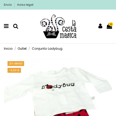
Envío
Aviso legal
0
Inicio
Outlet
Conjunto Ladybug
¡En oferta!
-5,00 €