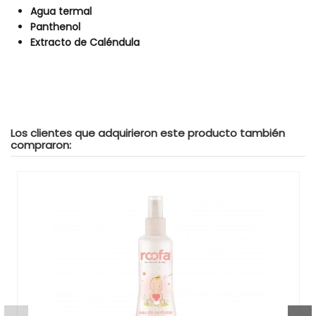
Agua termal
Panthenol
Extracto de Caléndula
Tipos de Acessorios
Para el Baño
Estilo
Cosmetica
Los clientes que adquirieron este producto también
compraron:
Genero
Unisex
Referencia
005RB
En stock
1 Artículo