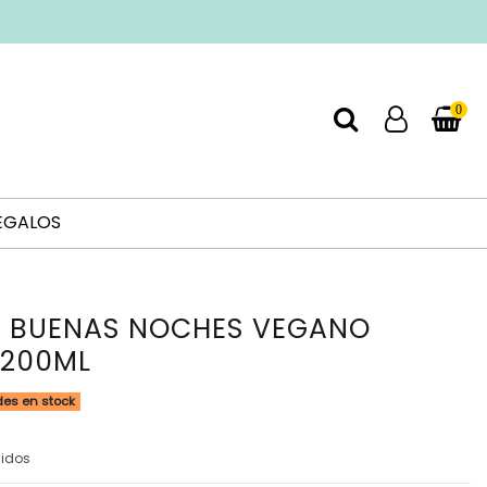
0
EGALOS
N BUENAS NOCHES VEGANO
 200ML
es en stock
uidos