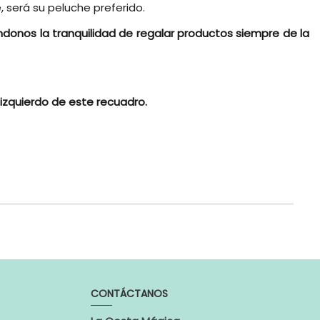
 será su peluche preferido.
donos la tranquilidad de regalar productos siempre de la
 izquierdo de este recuadro.
egalo para embarazadas, regalo para Baby Shower,
ebé, canastillas para bebé o tartas de pañales.
a de nuestras cestas para bebés y tartas originales
CONTÁCTANOS