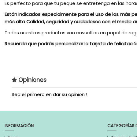
Es perfecto para que tu peque se entretenga en las horas 
Están indicados especialmente para el uso de los más pe
más alta Calidad, seguridad y cuidadosos con el medio 
Todos nuestros productos van envueltos en papel de regalo
Recuerda que podrás personalizar la tarjeta de felicitaci
Tipos de Acessorios
Estilo
Opiniones
Estilo de Regalo
Sea el primero en dar su opinión !
Genero
Extras
INFORMACIÓN
CATEGORÍAS 
Referencia
PELSBB
En stock
4 Artículos