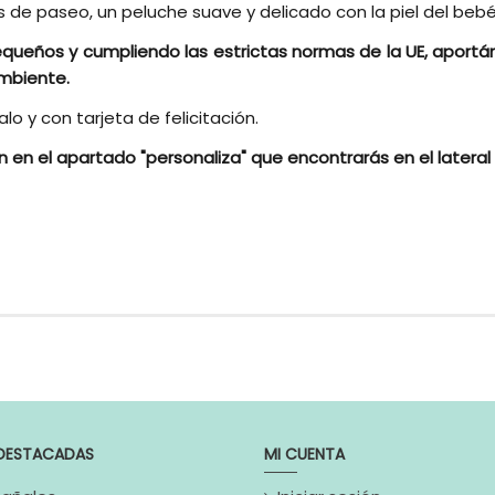
de paseo, un peluche suave y delicado con la piel del bebé,
queños y cumpliendo las estrictas normas de la UE, aportán
ambiente.
 y con tarjeta de felicitación.
ón en el apartado
"personaliza" que encontrarás en el lateral
Peluches y Mas
Sonajeros
Regalo Original para bebé, r
complemento para cestas de b
Unisex
Lo puedes agregar a cualquier
DESTACADAS
MI CUENTA