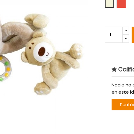
Beige
Rojo
Califi
Nadie ha 
en este i
Puntú