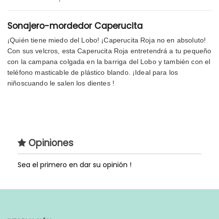
Sonajero-mordedor Caperucita
¡Quién tiene miedo del Lobo! ¡Caperucita Roja no en absoluto! 
Con sus velcros, esta Caperucita Roja entretendrá a tu pequeño 
con la campana colgada en la barriga del Lobo y también con el 
teléfono masticable de plástico blando. ¡Ideal para los 
niñoscuando le salen los dientes !
Tipos de Acessorios
Peluches y Mas
Estilo
Sonajeros
Opiniones
Estilo de Regalo
Sonajero, mordedor de
peluche
Sea el primero en dar su opinión !
Genero
Unisex
Extras
Lo puedes agregar a
cualquiera de nuestras
cestas para bebés y tartas