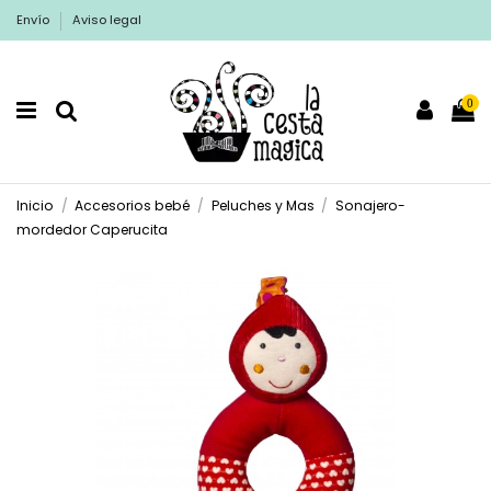
Envío
Aviso legal
0
Inicio
Accesorios bebé
Peluches y Mas
Sonajero-
mordedor Caperucita