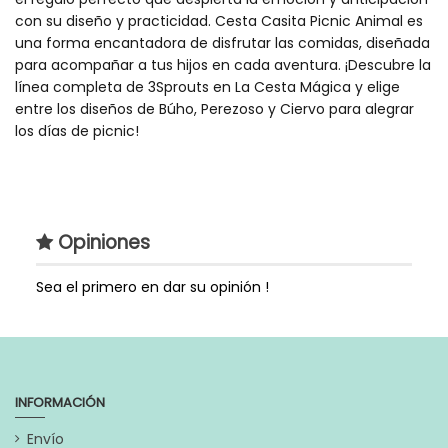
con su diseño y practicidad. Cesta Casita Picnic Animal es
una forma encantadora de disfrutar las comidas, diseñada
para acompañar a tus hijos en cada aventura. ¡Descubre la
línea completa de 3Sprouts en La Cesta Mágica y elige
entre los diseños de Búho, Perezoso y Ciervo para alegrar
los días de picnic!
Tipo de Canastilla
Modernas
Para Comer
Tipos de Acessorios
Alimentacion y Lactancia
Opiniones
Tipo
Divertidos
Sea el primero en dar su opinión !
Estilo de Regalo
Cestas para bebé
Regalo Original
Genero
Unisex
INFORMACIÓN
Referencia
CCPA100
Envío