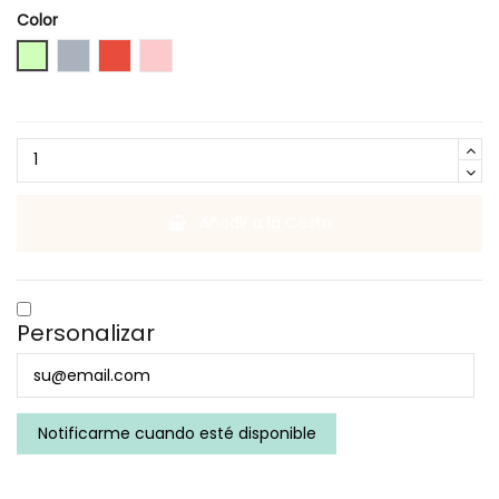
Color
verdepastel
gris
Rojo
Rosa
Añadir a la Cesta
Personalizar