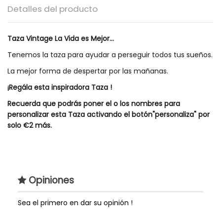
Detalles del producto
Taza Vintage La Vida es Mejor...
Tenemos la taza para ayudar a perseguir todos tus sueños.
La mejor forma de despertar por las mañanas.
¡Regála esta inspiradora Taza !
Recuerda que podrás poner el o los nombres para
personalizar esta Taza activando el botón"personaliza"
por
solo €2 más.
Tipos de Tazas
Tazas Frases
Estilo de Regalo
Regalo Original
Opiniones
Genero
Unisex
Extras
Lo puedes agregar a
Sea el primero en dar su opinión !
cualquiera de nuestras
cestas para bebés y tartas