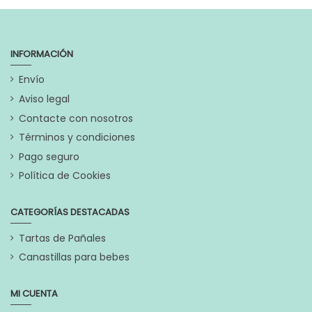
originales
Referencia
TAZV12
INFORMACIÓN
En stock
5 Artículos
Envío
Aviso legal
Marca
Contacte con nosotros
Términos y condiciones
Pago seguro
Política de Cookies
CATEGORÍAS DESTACADAS
Tartas de Pañales
Canastillas para bebes
MI CUENTA