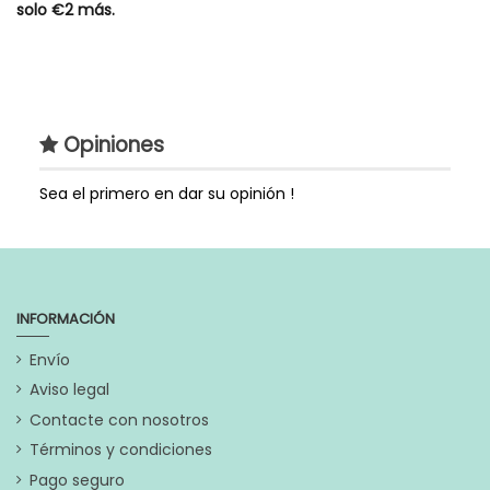
solo €2 más.
Tipos de Tazas
Taza para Amor
Estilo de Regalo
Regalo Original
Opiniones
Genero
Unisex
Extras
Lo puedes agregar a
Sea el primero en dar su opinión !
cualquiera de nuestras
cestas para bebés y tartas
originales
Referencia
TAZ059
INFORMACIÓN
En stock
2000 Artículos
Envío
Aviso legal
Marca
Contacte con nosotros
Términos y condiciones
Pago seguro