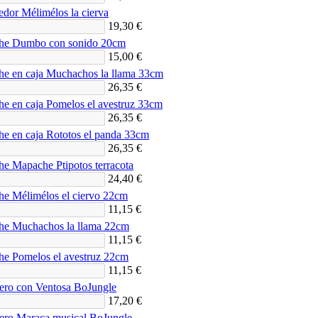
dor Mélimélos la cierva
19,30 €
he Dumbo con sonido 20cm
15,00 €
he en caja Muchachos la llama 33cm
26,35 €
he en caja Pomelos el avestruz 33cm
26,35 €
he en caja Rototos el panda 33cm
26,35 €
he Mapache Ptipotos terracota
24,40 €
he Mélimélos el ciervo 22cm
11,15 €
he Muchachos la llama 22cm
11,15 €
he Pomelos el avestruz 22cm
11,15 €
ero con Ventosa BoJungle
17,20 €
ero Maraca musical BoJungle