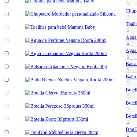
Chupe
Toall
Agua 
Agua 
Balsa
Baño
Botel
Botel
Botel
DouDo