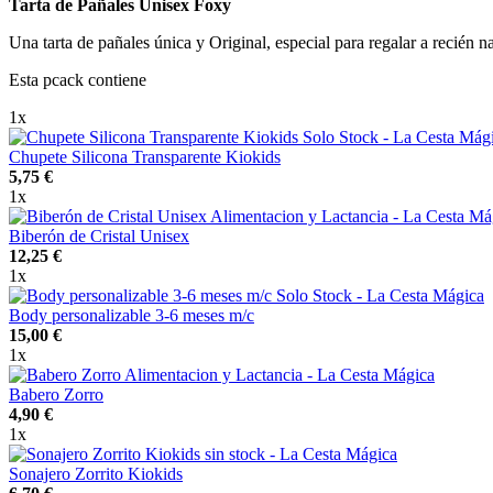
Tarta de Pañales Unisex Foxy
Una tarta de pañales única y Original, especial para regalar a recién n
Esta pcack contiene
1x
Chupete Silicona Transparente Kiokids
5,75 €
1x
Biberón de Cristal Unisex
12,25 €
1x
Body personalizable 3-6 meses m/c
15,00 €
1x
Babero Zorro
4,90 €
1x
Sonajero Zorrito Kiokids