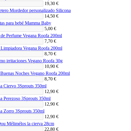
19,30 €
tero Mordedor personalizado Silicona
14,50 €
itas para bebé Mamma Baby
5,00 €
de Perfume Vegana Roofa 200ml
7,70 €
Limpiadora Vegana Roofa 200ml
8,70 €
mo irritaciones Vegano Roofa 30g
10,90 €
 Buenas Noches Vegano Roofa 200ml
8,70 €
la Ciervo 3Sprouts 350ml
12,90 €
la Perezoso 3Sprouts 350ml
12,90 €
la Zorro 3Sprouts 350ml
12,90 €
u Mélimélos la cierva 28cm
22,80 €