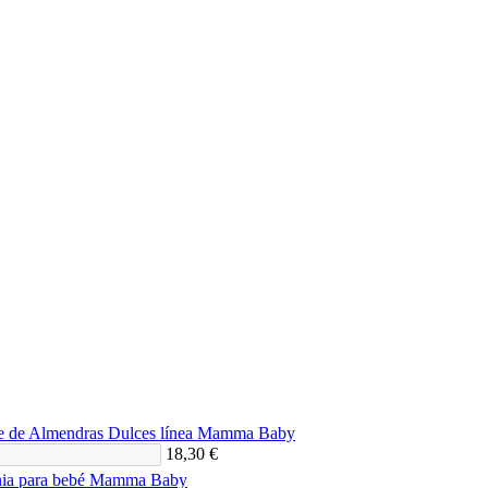
e de Almendras Dulces línea Mamma Baby
18,30 €
nia para bebé Mamma Baby