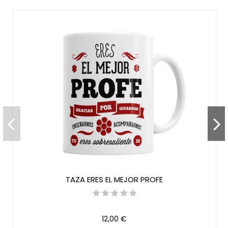
Genero
Unisex
Extras
Lo puedes agregar a
cualquiera de nuestras
cestas para bebés y tartas
originales
Referencia
TAZ014
En stock
1995 Artículos
Marca
TAZA ERES EL MEJOR PROFE
12,00 €