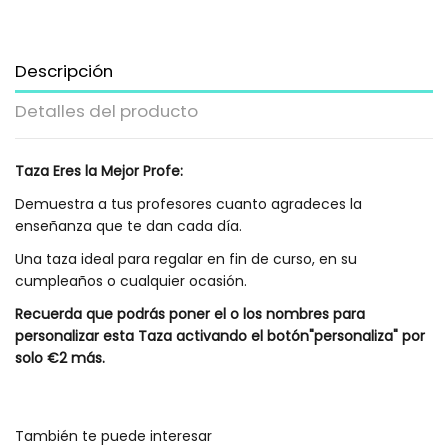
Descripción
Detalles del producto
Taza Eres la Mejor Profe:
Demuestra a tus profesores cuanto agradeces la
enseñanza que te dan cada día.
Una taza ideal para regalar en fin de curso, en su
cumpleaños o cualquier ocasión.
Recuerda que podrás poner el o los nombres para
personalizar esta Taza activando el botón"personaliza"
por
solo €2 más.
Tipos de Tazas
Taza para Maestros
Estilo de Regalo
Regalo Original
También te puede interesar