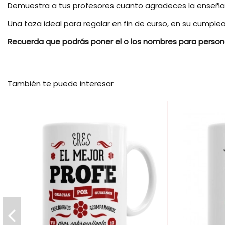
Demuestra a tus profesores cuanto agradeces la enseña
Una taza ideal para regalar en fin de curso, en su cumple
Recuerda que podrás poner el o los nombres para persona
Tipos de Tazas
Estilo de Regalo
También te puede interesar
Genero
Extras
Referencia
TAZ018
En stock
1999 Artículos