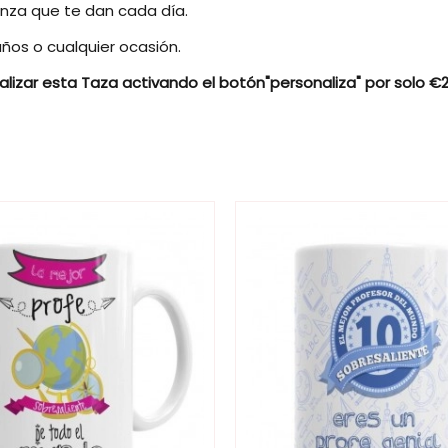
nza que te dan cada día.
años o cualquier ocasión.
lizar esta Taza activando el botón"personaliza"
por solo €
Taza para Maestros
Regalo Original
Unisex
Lo puedes agregar a cualquier