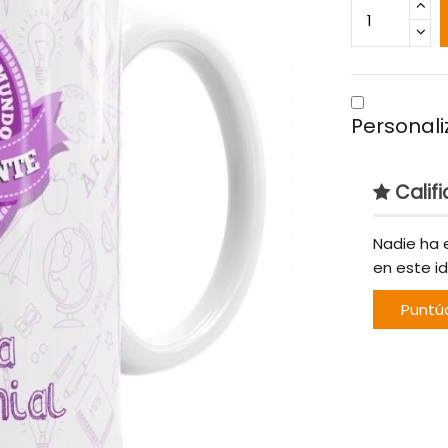
Personali
Califi
Nadie ha 
en este i
Puntú