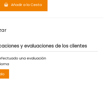
Añadir a la Cesta
zar
caciones y evaluaciones de los clientes
efectuado una evaluación
dioma
alo